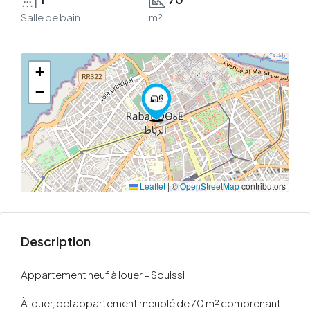
Salle de bain
m²
+
−
Leaflet
|
©
OpenStreetMap
contributors
Description
Appartement neuf à louer – Souissi
À louer, bel appartement meublé de 70 m² comprenant :