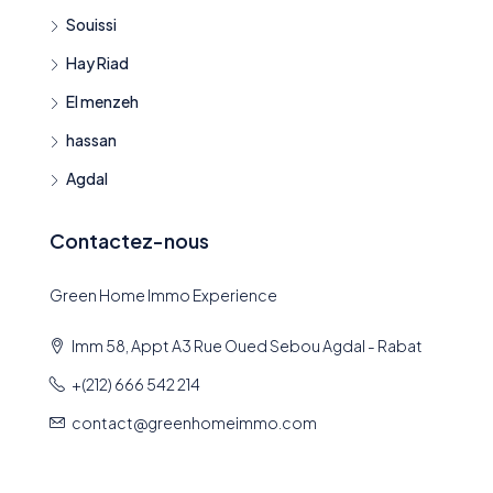
Souissi
Hay Riad
El menzeh
hassan
Agdal
Contactez-nous
Green Home Immo Experience
Imm 58, Appt A3 Rue Oued Sebou Agdal - Rabat
+(212) 666 542 214
contact@greenhomeimmo.com