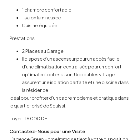
1 chambre confortable
1 salon lumineuxcc
Cuisine équipée
Prestations :
2 Places au Garage
Il dispose d’un ascenseur pour un accès facile,
d’une climatisation centralisée pour un confort
optimal en toute saison, Un doubles vitrage
assurent une isolation parfaite et une piscine dans
la résidence.
Idéal pour profiter d’un cadre moderne et pratique dans
le quartier prisé de Souissi.
Loyer : 16 000 DH
Contactez-Nous pour une Visite
L’agence Green Home Immo se tient à votre disposition