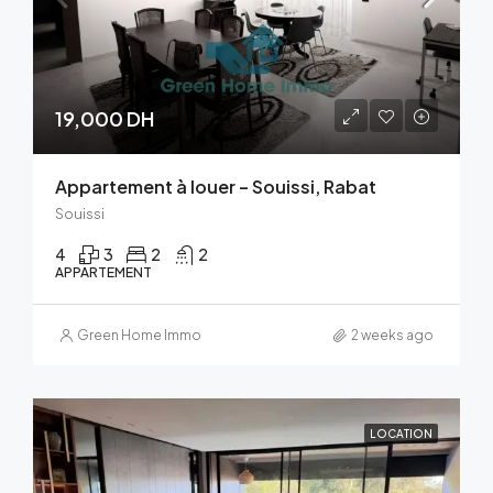
19,000 DH
Appartement à louer – Souissi, Rabat
Souissi
4
3
2
2
APPARTEMENT
Green Home Immo
2 weeks ago
LOCATION