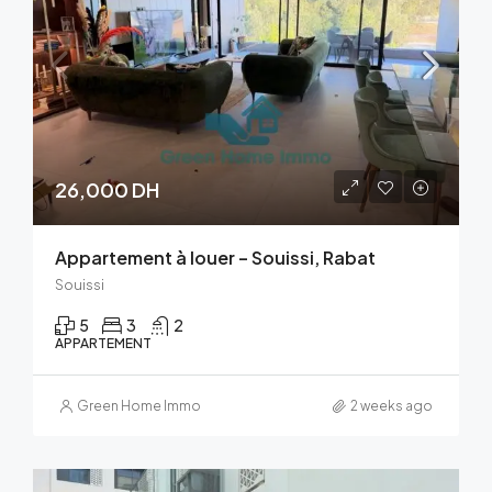
26,000 DH
Appartement à louer – Souissi, Rabat
Souissi
5
3
2
APPARTEMENT
Green Home Immo
2 weeks ago