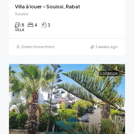
Villa à louer – Souissi, Rabat
Souissi
8
4
3
VILLA
Green Home Immo
2 weeks ago
LOCATION