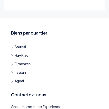
Biens par quartier
Souissi
Hay Riad
El menzeh
hassan
Agdal
Contactez-nous
Green Home Immo Experience