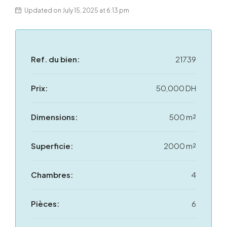
Updated on July 15, 2025 at 6:13 pm
Ref. du bien:
21739
Prix:
50,000 DH
Dimensions:
500 m²
Superficie:
2000 m²
Chambres:
4
Pièces:
6