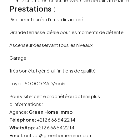
2 chambres, chacune avec salle de bain attenante
Prestations :
Piscine entourée d’un jardin arboré
Grande terrasse idéale pour les moments de détente
Ascenseur desservant tous les niveaux
Garage
Très bon état général, finitions de qualité
Loyer : 50 000 MAD/mois
Pour visiter cette propriété ou obtenir plus
d’informations :
Agence:
Green Home Immo
Téléphone:
+212 6 66 54 22 14
WhatsApp:
+212 6 66 54 22 14
Email:
ontact@greenhomeimmo.com