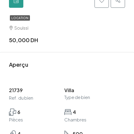
LOCATION
Souissi
50,000 DH
Aperçu
21739
Villa
Type de bien
Ref. du bien
6
4
Pièces
Chambres
4
500