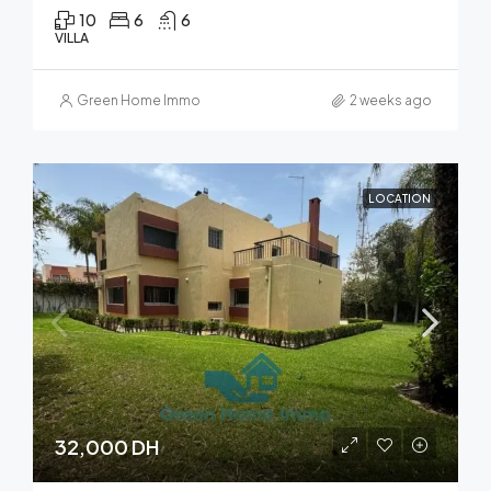
10
6
6
VILLA
Green Home Immo
2 weeks ago
LOCATION
32,000 DH