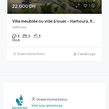
22,000 DH
Villa meublée ou vide à louer – Harhoura, Résidence Sable d’Or
Harhoura
5
3
3
VILLA
Green Home Immo
2 weeks ago
Green Home Immo
Voir nos annonces