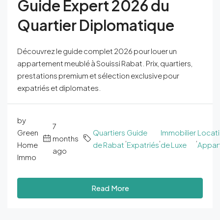
Guide Expert 2026 du
Quartier Diplomatique
Découvrez le guide complet 2026 pour louer un
appartement meublé à Souissi Rabat. Prix, quartiers,
prestations premium et sélection exclusive pour
expatriés et diplomates.
by
7
Green
Quartiers
Guide
Immobilier
Locat
months
,
,
,
Home
de Rabat
Expatriés
de Luxe
Appar
ago
Immo
Read More