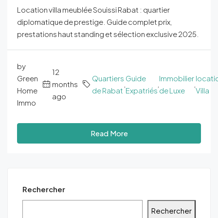
Location villa meublée Souissi Rabat : quartier
diplomatique de prestige. Guide complet prix,
prestations haut standing et sélection exclusive 2025.
by
12
Green
Quartiers
Guide
Immobilier
locati
months
,
,
,
Home
de Rabat
Expatriés
de Luxe
Villa
ago
Immo
Read More
Rechercher
Rechercher