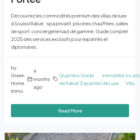
Découvrez les commodités premium des villas de luxe
à Souissi Rabat : spa privatif, piscines chauffées, salles
de sport, conciergerie haut de gamme. Guide complet
2025 des services exclusifs pour expatriés et
diplomates.
by
9
Green
Quartiers
Guide
Immobilier
locati
months
,
,
,
Home
de Rabat
Expatriés
de Luxe
Villa
ago
Immo
Read More