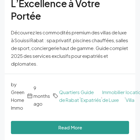
L’Excellence à Votre
Portée
Découvrez les commodités premium des villas de luxe
à Souissi Rabat : spa privatif, piscines chauffées, salles
de sport, conciergerie haut de gamme. Guide complet
2025 des services exclusifs pour expatriés et
diplomates.
by
9
Green
Quartiers
Guide
Immobilier
locati
months
,
,
,
Home
de Rabat
Expatriés
de Luxe
Villa
ago
Immo
Read More