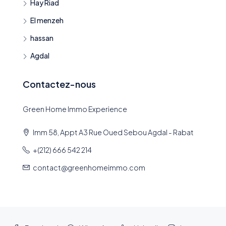
Hay Riad
El menzeh
hassan
Agdal
Contactez-nous
Green Home Immo Experience
Imm 58, Appt A3 Rue Oued Sebou Agdal - Rabat
+(212) 666 542 214
contact@greenhomeimmo.com